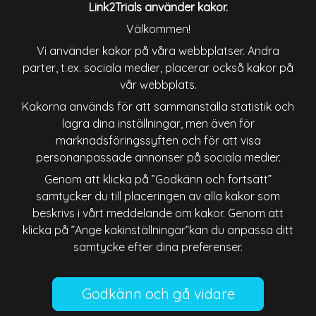
Link2Trials använder kakor.
España
France
Välkommen!
Vi använder kakor på våra webbplatser. Andra
parter, t.ex. sociala medier, placerar också kakor på
Ireland
Italiana
vår webbplats.
Kakorna används för att sammanställa statistik och
Lietuva
Magyarország
lagra dina inställningar, men även för
marknadsföringssyften och för att visa
Nederland
New Zealand
personanpassade annonser på sociala medier.
Genom att klicka på ”Godkänn och fortsätt”
Österreich
Polska
samtycker du till placeringen av alla kakor som
beskrivs i vårt meddelande om kakor. Genom att
Schweiz
Singapore
klicka på ”Ange kakinställningar”kan du anpassa ditt
samtycke efter dina preferenser.
Slovenija
Slovensko
Suomi
Sverige