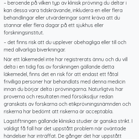
– beroende på vilken typ av klinisk prövning du deltar i
kan dessa vara tidskrävande, inkludera en eller flera
behandlingar eller utvärderingar samt kräva att du
stannar eller flera dagar på ett sjukhus eller
forskningsinstitut.
– det finns risk att du upplever obehagliga eller till och
med allvarliga biverkningar.
När ett läkemedel inte har registrerats ännu och du vill
delta i en tidig fas av forskningen gällande detta
läkemedel, finns det en risk för att endast ett fåtal
frivilliga personer har behandlats med denna medicin
innan du börjar delta i prövningarna. Naturligtvis har
proverna och resultaten med försöksdjur redan
granskats av forskarna och etikprövningsnämnden och
riskerna har bedömt att riskerna är acceptabla.
Lagstiftningen gällande kliniska studier är ganska strikt. I
väldigt få fall har det uppstått problem när oväntade
händelser har inträffat. De gånger det har uppstått