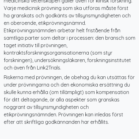
medicinska vetenskapen gäller även för klinisk forskning.
Varje medicinsk prövning som ska utföras måste först
ha granskats och godkänts av tillsynsmyndigheten och
en oberoende, etikprövningsnämnd.
Etikprövningsnämnden arbetar helt fristående från
samtliga parter som deltar i processen: den bransch som
taget initiativ till prövningen,
kontraktsforskningsorganisationerna (som styr
forskningen), undersökningsläkaren, forskningsinstitutet
och även från Link2Trials.
Riskerna med prövningen, de obehag du kan utsättas för
under prövningarna och den ekonomiska ersättning du
skulle kunna erhålla (om tillämpligt) som kompensation
för ditt deltagande, är alla aspekter som granskas
noggrant av tillsynsmyndigheten och
etikprövningsnämnden. Prövningen kan inledas först
efter att skriftliga godkännanden har erhållits.