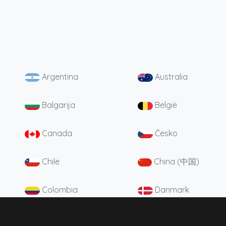
Argentina
Australia
Balgarija
België
Canada
Česko
Chile
China (中国)
Colombia
Danmark
Deutschland
England